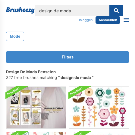
lose
Inloggen
Aanmelden
Mode
Filters
Design De Moda Penselen
327 free brushes matching
design de moda