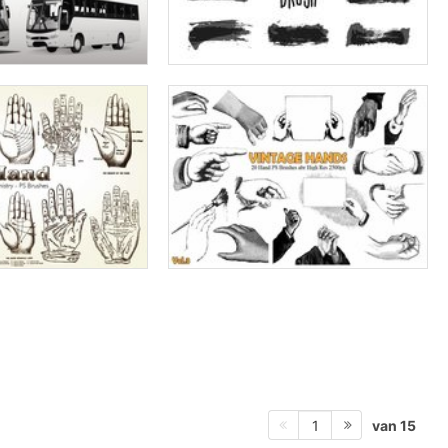
van 15
1