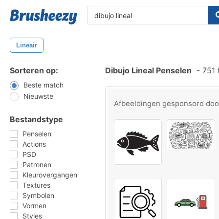
Lineair
Sorteren op:
Dibujo Lineal Penselen
-
751 
Beste match
Nieuwste
Afbeeldingen gesponsord do
Bestandstype
Penselen
Actions
PSD
Patronen
Kleurovergangen
Textures
Symbolen
Vormen
Styles