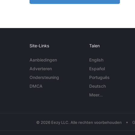
Site-Links
Talen
Aanbiedingen
English
Adverteren
Español
Ondersteuning
Português
DMCA
Deutsch
Meer...
•
© 2026 Eezy LLC. Alle rechten voorbehouden
G