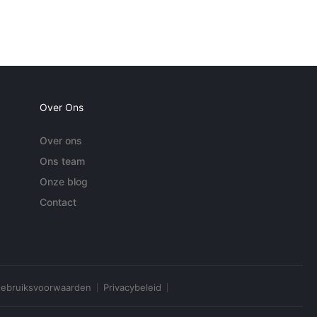
Over Ons
Over ons
Ons team
Onze blog
Contact
ebruiksvoorwaarden
Privacybeleid