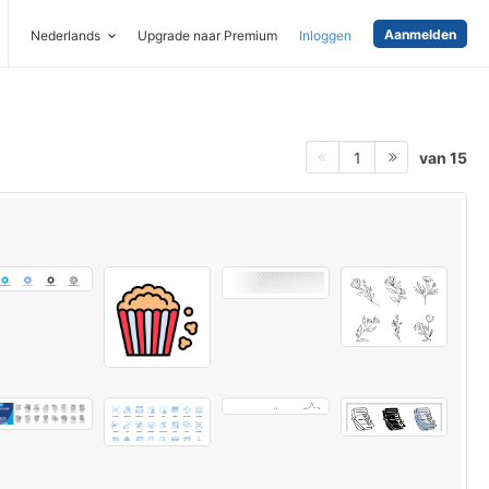
Aanmelden
Nederlands
Upgrade naar Premium
Inloggen
van 15
1