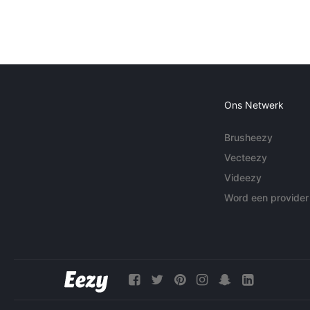
Ons Netwerk
Brusheezy
Vecteezy
Videezy
Word een provider