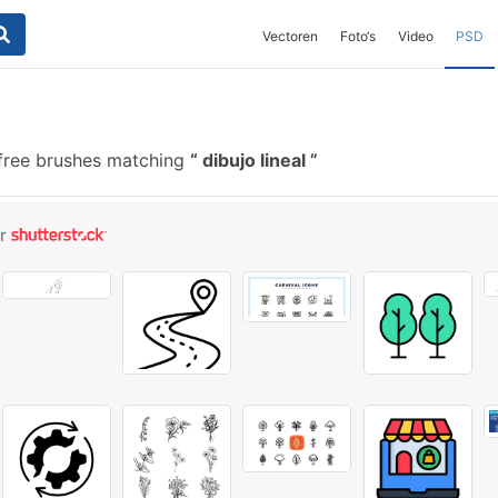
Vectoren
Foto‘s
Video
PSD
free brushes matching
dibujo lineal
or