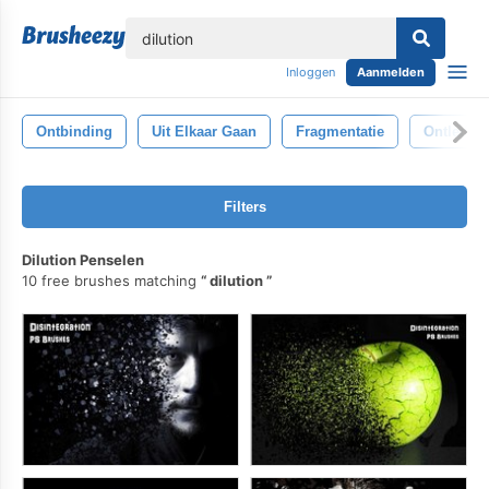
lose
Inloggen
Aanmelden
Ontbinding
Uit Elkaar Gaan
Fragmentatie
Ontledin
Filters
Dilution Penselen
10 free brushes matching
dilution