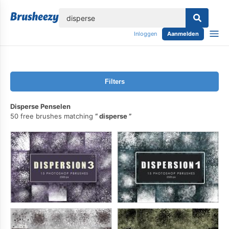
lose
Inloggen
Aanmelden
Filters
Disperse Penselen
50 free brushes matching
disperse