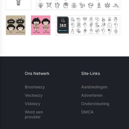
Ons Netwerk
Site-Links
Brusheezy
Aanbiedingen
Vecteezy
Adverteren
Videezy
Ondersteuning
Word een
DMCA
provider