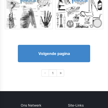
Volgende pagina
1
Ons Netwerk
Site-Links