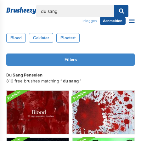
lose
Inloggen
Aanmelden
Bloed
Geklater
Ploetert
Filters
Du Sang Penselen
816 free brushes matching
du sang