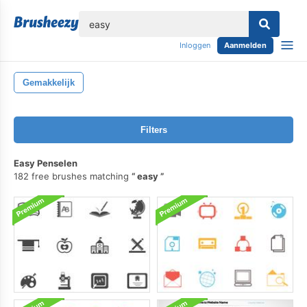
lose
Inloggen
Aanmelden
Gemakkelijk
Filters
Easy Penselen
182 free brushes matching
easy