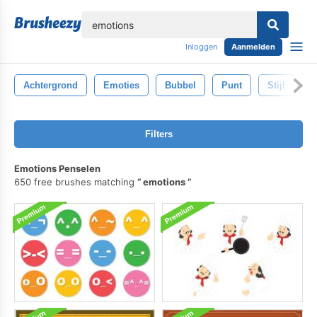
lose
Inloggen
Aanmelden
Achtergrond
Emoties
Bubbel
Punt
Stijl
R
Filters
Emotions Penselen
650 free brushes matching
emotions