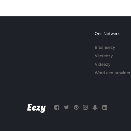
Ons Netwerk
Brusheezy
Vecteezy
Videezy
Word een provider