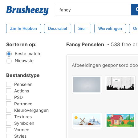
Zin In Hebben
Decoratief
Sier-
Wervelingen
Or
Sorteren op:
Fancy Penselen
-
538 free b
Beste match
Nieuwste
Afbeeldingen gesponsord do
Bestandstype
Penselen
Actions
PSD
Patronen
Kleurovergangen
Textures
Symbolen
Vormen
Styles