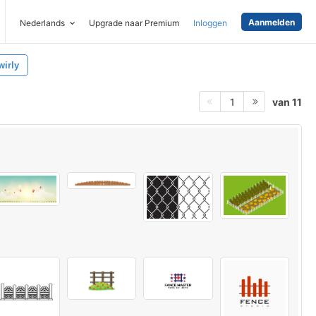
Aanmelden
Nederlands
Upgrade naar Premium
Inloggen
wirly
van 11
1