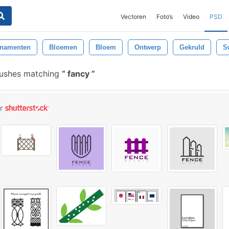
Vectoren
Foto‘s
Video
PSD
namenten
Bloemen
Bloem
Ontwerp
Gekruld
S
rushes matching
fancy
or