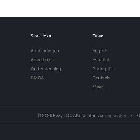
Site-Links
Talen
Aanbiedingen
English
Adverteren
Español
Ondersteuning
Português
DMCA
Deutsch
Meer...
•
© 2026 Eezy LLC. Alle rechten voorbehouden
G