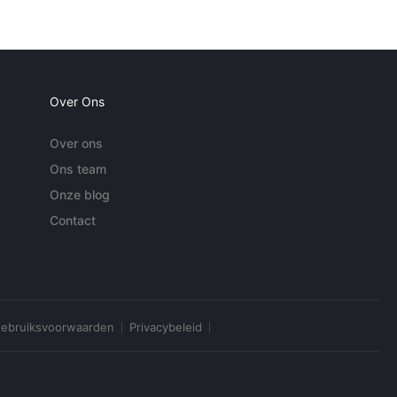
Over Ons
Over ons
Ons team
Onze blog
Contact
ebruiksvoorwaarden
Privacybeleid