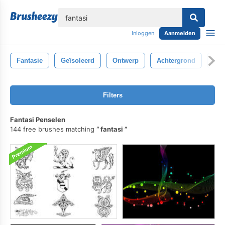
lose
Inloggen
Aanmelden
Fantasie
Geïsoleerd
Ontwerp
Achtergrond
Illu
Filters
Fantasi Penselen
144 free brushes matching
fantasi