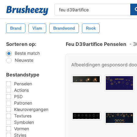
Brand
Vlam
Brandwond
Rook
Sorteren op:
Feu D39artifice Penselen
-
30
Beste match
Nieuwste
Afbeeldingen gesponsord do
Bestandstype
Penselen
Actions
PSD
Patronen
Kleurovergangen
Textures
Symbolen
Vormen
Styles