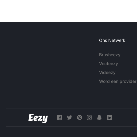
Ons Netwerk
Brusheezy
Vecteezy
Videezy
Word een provider