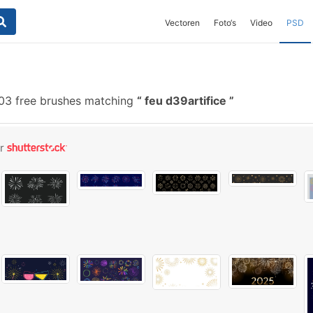
Vectoren
Foto‘s
Video
PSD
3 free brushes matching
feu d39artifice
or