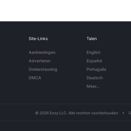
Site-Links
Talen
Aanbiedingen
English
Adverteren
Español
Ondersteuning
Português
DMCA
Deutsch
Meer...
•
© 2026 Eezy LLC. Alle rechten voorbehouden
G