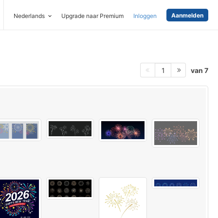
Aanmelden
Nederlands
Upgrade naar Premium
Inloggen
van 7
1