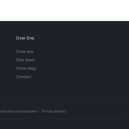
Over Ons
Over ons
Ons team
Onze blog
Contact
ebruiksvoorwaarden
Privacybeleid