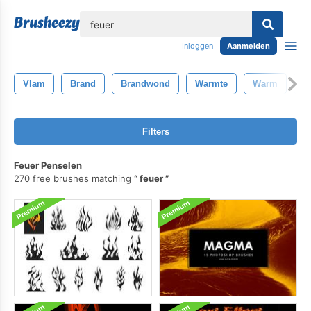
lose
Inloggen
Aanmelden
Vlam
Brand
Brandwond
Warmte
Warm
Z
Filters
Feuer Penselen
270 free brushes matching
feuer