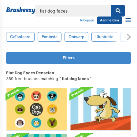
lose
Inloggen
Aanmelden
Geïsoleerd
Fantasie
Ontwerp
Illustratie
Zwart
Filters
Flat Dog Faces Penselen
389 free brushes matching
flat dog faces