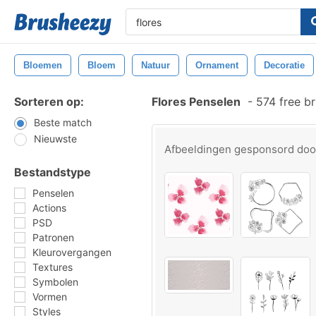
Bloemen
Bloem
Natuur
Ornament
Decoratie
Sorteren op:
Flores Penselen
-
574 free b
Beste match
Nieuwste
Afbeeldingen gesponsord do
Bestandstype
Penselen
Actions
PSD
Patronen
Kleurovergangen
Textures
Symbolen
Vormen
Styles