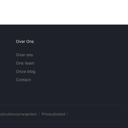
Over Ons
Over ons
Ons team
Onze blog
Contact
ebruiksvoorwaarden
Privacybeleid