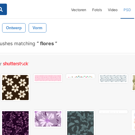
Vectoren
Foto‘s
Video
PSD
Ontwerp
Vorm
rushes matching
flores
or