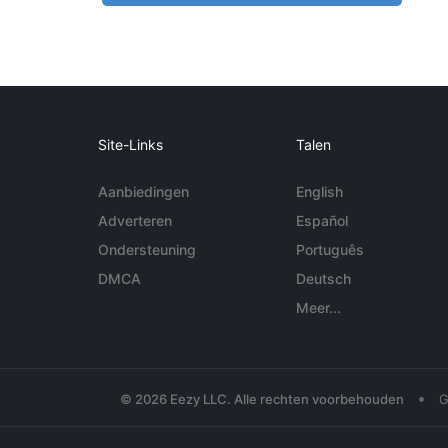
Site-Links
Talen
Aanbiedingen
English
Adverteren
Español
Ondersteuning
Português
DMCA
Deutsch
Meer...
•
© 2026 Eezy LLC. Alle rechten voorbehouden
G