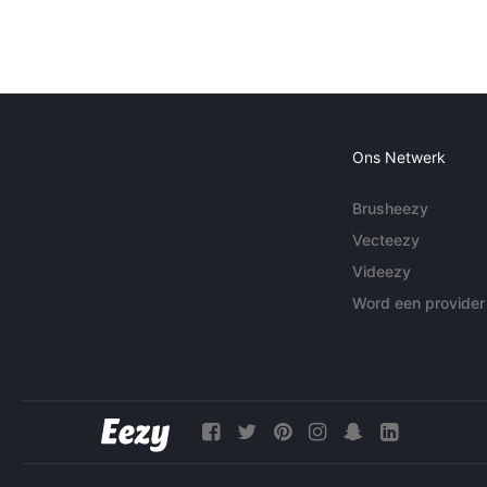
Ons Netwerk
Brusheezy
Vecteezy
Videezy
Word een provider