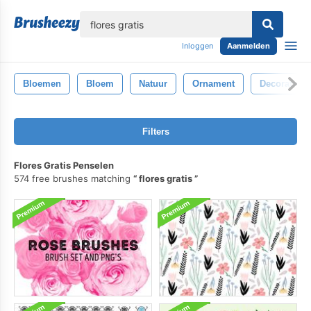
lose
Inloggen
Aanmelden
Bloemen
Bloem
Natuur
Ornament
Decoratie
Filters
Flores Gratis Penselen
574 free brushes matching
flores gratis