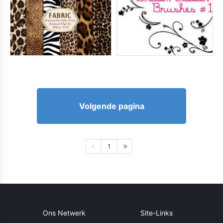
Volgende pagina
1
Ons Netwerk
Site-Links