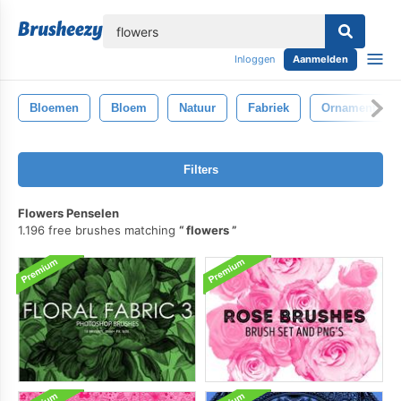
lose
Inloggen
Aanmelden
Bloemen
Bloem
Natuur
Fabriek
Ornament
Filters
Flowers Penselen
1.196 free brushes matching
flowers