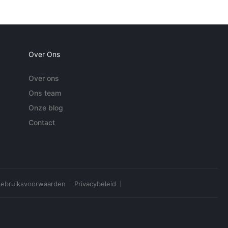
Over Ons
Over ons
Ons team
Onze blog
Contact
ebruiksvoorwaarden
Privacybeleid