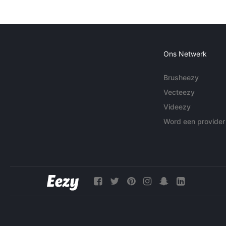
Ons Netwerk
Brusheezy
Vecteezy
Videezy
Word een provider