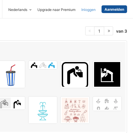
Aanmelden
Nederlands
Upgrade naar Premium
Inloggen
van 3
1