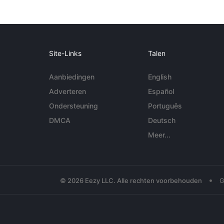
Site-Links
Talen
Aanbiedingen
English
Adverteren
Español
Ondersteuning
Português
DMCA
Deutsch
Meer...
•
© 2026 Eezy LLC. Alle rechten voorbehouden
G