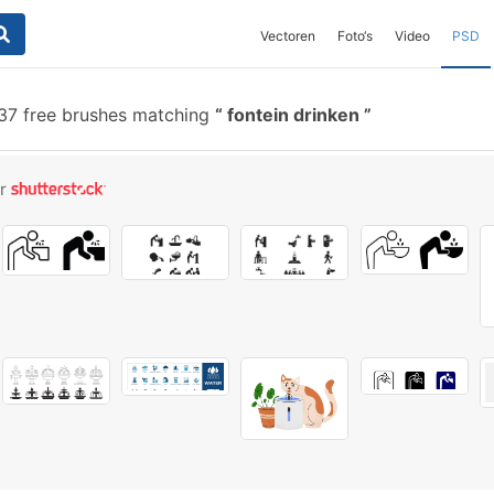
Vectoren
Foto‘s
Video
PSD
37 free brushes matching
fontein drinken
or