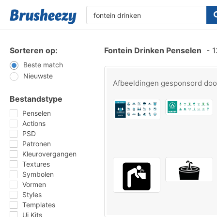
Sorteren op:
Fontein Drinken Penselen
-
1
Beste match
Nieuwste
Afbeeldingen gesponsord do
Bestandstype
Penselen
Actions
PSD
Patronen
Kleurovergangen
Textures
Symbolen
Vormen
Styles
Templates
Ui Kits