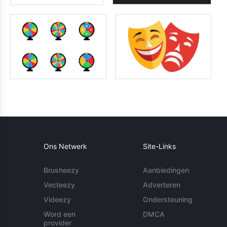
Ons Netwerk
Site-Links
Brusheezy
Aanbiedingen
Vecteezy
Adverteren
Videezy
Ondersteuning
Word een
DMCA
provider