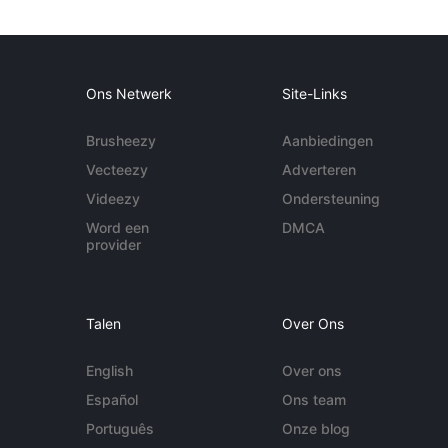
Ons Netwerk
Site-Links
Brusheezy
Aanbiedingen
Vecteezy
Adverteren
Videezy
Ondersteuning
Word een
DMCA
provider
Talen
Over Ons
English
Over ons
Español
Ons team
Português
Onze blog