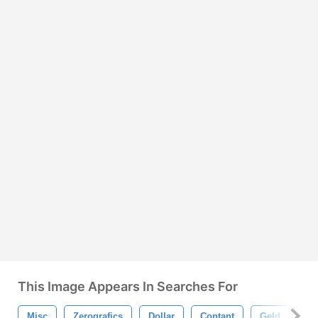
This Image Appears In Searches For
Misc
Zerografics
Dollar
Contant
Geld
Bil