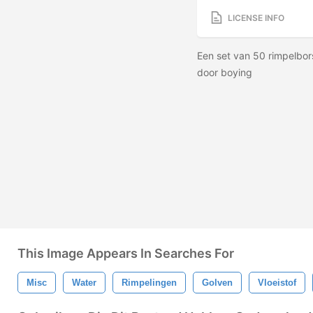
LICENSE INFO
Een set van 50 rimpelbo
door boying
This Image Appears In Searches For
Misc
Water
Rimpelingen
Golven
Vloeistof