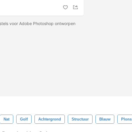
rstels voor Adobe Photoshop ontworpen
Nat
Golf
Achtergrond
Structuur
Blauw
Plons