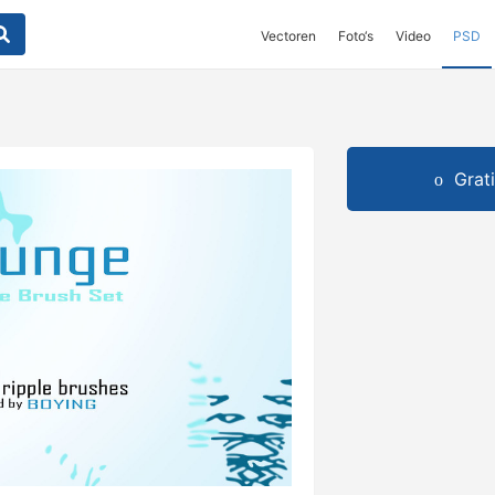
Vectoren
Foto‘s
Video
PSD
Grat