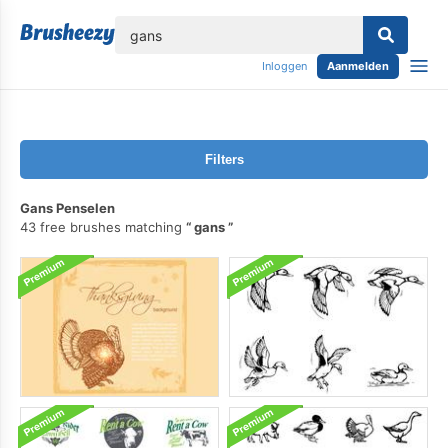
lose
Inloggen
Aanmelden
Filters
Gans Penselen
43 free brushes matching
gans