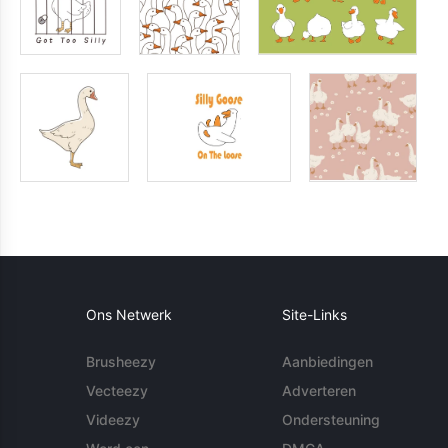
Ons Netwerk
Site-Links
Brusheezy
Aanbiedingen
Vecteezy
Adverteren
Videezy
Ondersteuning