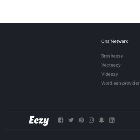
Ons Netwerk
Brusheezy
Vecteezy
Videezy
Word een provider