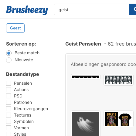
Geest
Sorteren op:
Geist Penselen
-
62 free bru
Beste match
Nieuwste
Afbeeldingen gesponsord do
Bestandstype
Penselen
Actions
PSD
Patronen
Kleurovergangen
Textures
Symbolen
Vormen
Styles