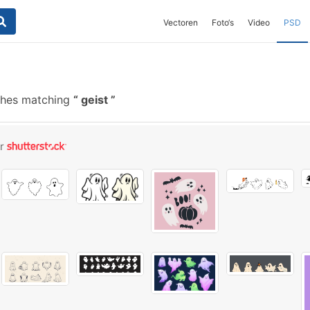
Vectoren
Foto‘s
Video
PSD
shes matching
geist
or