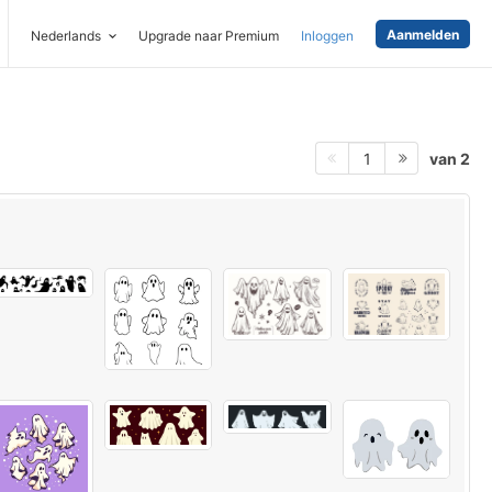
Aanmelden
Nederlands
Upgrade naar Premium
Inloggen
van 2
1