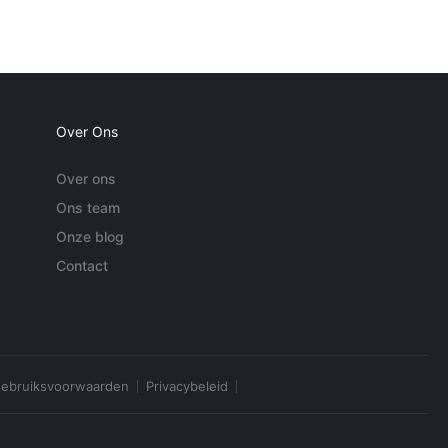
Over Ons
Over ons
Ons team
Onze blog
Contact
ebruiksvoorwaarden
Privacybeleid