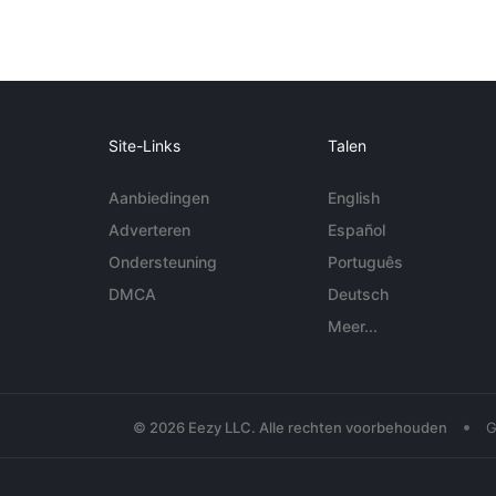
Site-Links
Talen
Aanbiedingen
English
Adverteren
Español
Ondersteuning
Português
DMCA
Deutsch
Meer...
•
© 2026 Eezy LLC. Alle rechten voorbehouden
G