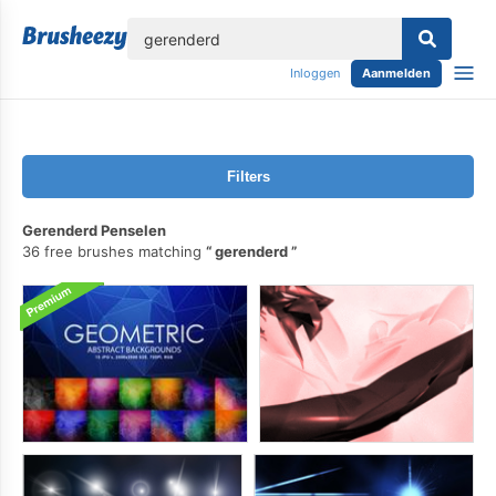
lose
Inloggen
Aanmelden
Filters
Gerenderd Penselen
36 free brushes matching
gerenderd