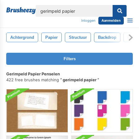
lose
Inloggen
Aanmelden
Achtergrond
Papier
Structuur
Backdrop
Grijs
Filters
Gerimpeld Papier Penselen
422 free brushes matching
gerimpeld papier