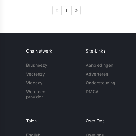
1
Ons Netwerk
Site-Links
Brusheezy
Aanbiedingen
Vecteezy
Adverteren
Videezy
Ondersteuning
Word een
DMCA
provider
Talen
Over Ons
English
Over ons