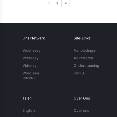
1
Ons Netwerk
Site-Links
Brusheezy
Aanbiedingen
Vecteezy
Adverteren
Videezy
Ondersteuning
Word een
DMCA
provider
Talen
Over Ons
English
Over ons