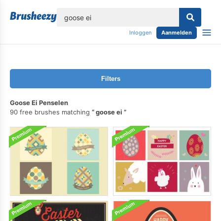
lose
Inloggen
Aanmelden
Filters
Goose Ei Penselen
90 free brushes matching
goose ei