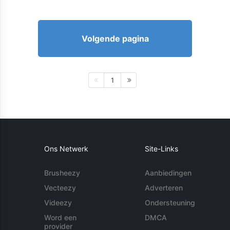
Volgende pagina
1
Ons Netwerk
Site-Links
Brusheezy
Aanbiedingen
Vecteezy
Adverteren
Videezy
Ondersteuning
Word een
DMCA
provider