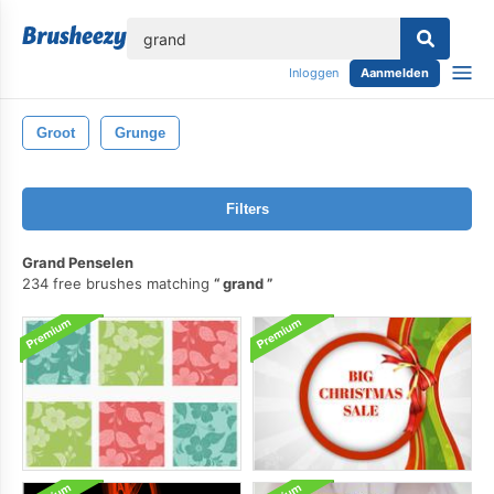
lose
Inloggen
Aanmelden
Groot
Grunge
Filters
Grand Penselen
234 free brushes matching
grand