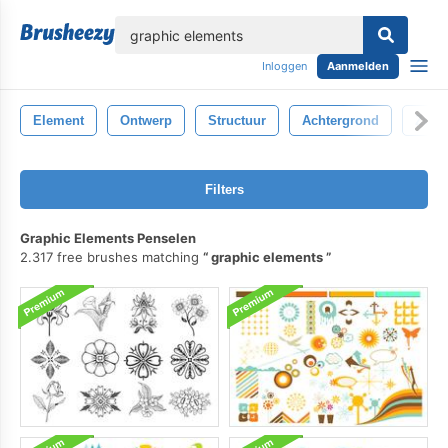
lose
Inloggen
Aanmelden
Element
Ontwerp
Structuur
Achtergrond
Zwar
Filters
Graphic Elements Penselen
2.317 free brushes matching
graphic elements