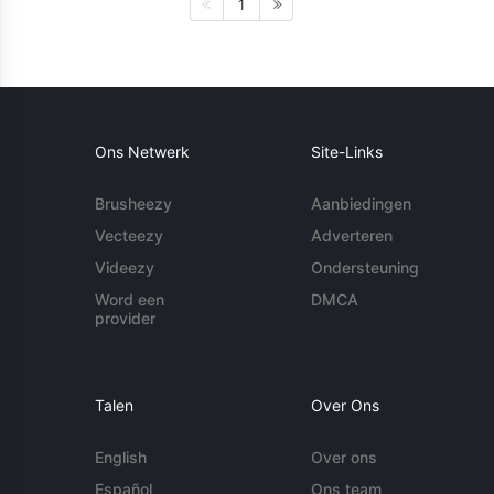
1
Ons Netwerk
Site-Links
Brusheezy
Aanbiedingen
Vecteezy
Adverteren
Videezy
Ondersteuning
Word een
DMCA
provider
Talen
Over Ons
English
Over ons
Español
Ons team