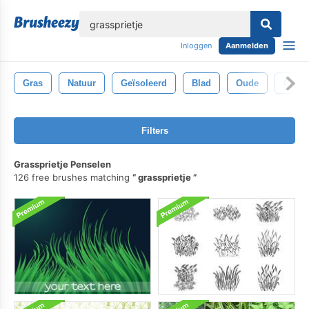
lose
Inloggen
Aanmelden
Gras
Natuur
Geïsoleerd
Blad
Oude
Groe
Filters
Grassprietje Penselen
126 free brushes matching
grassprietje