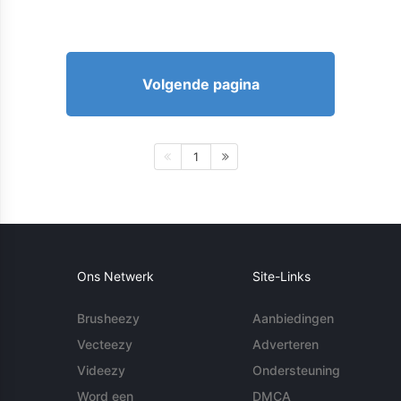
Volgende pagina
1
Ons Netwerk
Site-Links
Brusheezy
Aanbiedingen
Vecteezy
Adverteren
Videezy
Ondersteuning
Word een
DMCA