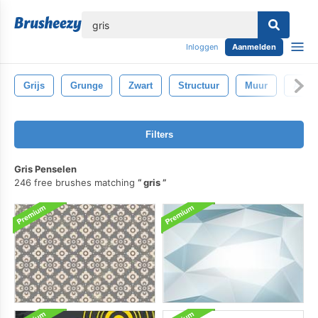
lose
Inloggen
Aanmelden
Grijs
Grunge
Zwart
Structuur
Muur
Abstr
Filters
Gris Penselen
246 free brushes matching
gris