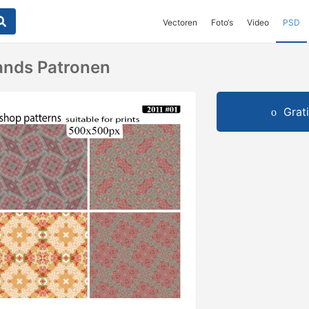
Vectoren
Foto‘s
Video
PSD
ands Patronen
Grat