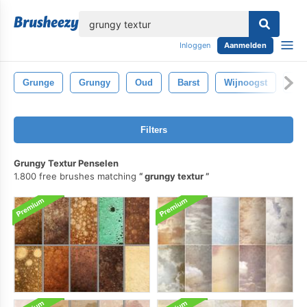
lose
Inloggen
Aanmelden
Grunge
Grungy
Oud
Barst
Wijnoogst
Geb
Filters
Grungy Textur Penselen
1.800 free brushes matching
grungy textur