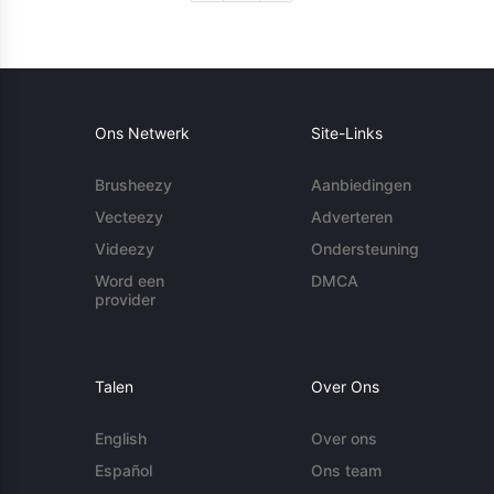
Ons Netwerk
Site-Links
Brusheezy
Aanbiedingen
Vecteezy
Adverteren
Videezy
Ondersteuning
Word een
DMCA
provider
Talen
Over Ons
English
Over ons
Español
Ons team