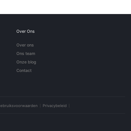
Over Ons
Over ons
Ons team
Onze blog
Contact
ebruiksvoorwaarden
Privacybeleid