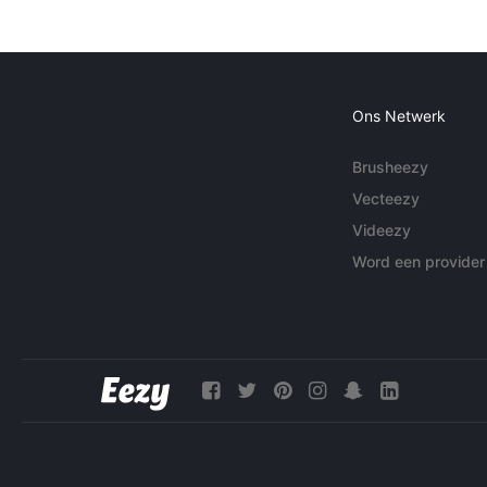
Ons Netwerk
Brusheezy
Vecteezy
Videezy
Word een provider