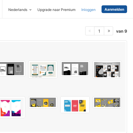
Aanmelden
Nederlands
Upgrade naar Premium
Inloggen
van 9
1