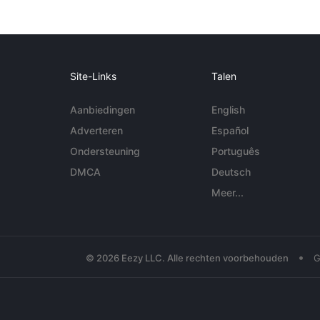
Site-Links
Talen
Aanbiedingen
English
Adverteren
Español
Ondersteuning
Português
DMCA
Deutsch
Meer...
•
© 2026 Eezy LLC. Alle rechten voorbehouden
G