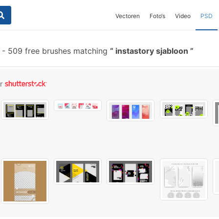
Vectoren
Foto‘s
Video
PSD
-
509 free brushes matching
instastory sjabloon
or