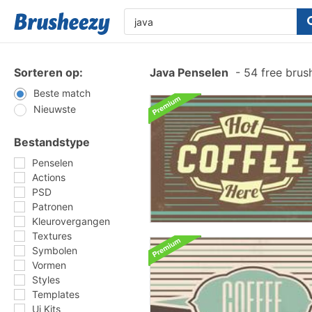
Sorteren op:
Java Penselen
-
54 free brus
Beste match
Nieuwste
Bestandstype
Penselen
Actions
PSD
Patronen
Kleurovergangen
Textures
Symbolen
Vormen
Styles
Templates
Ui Kits