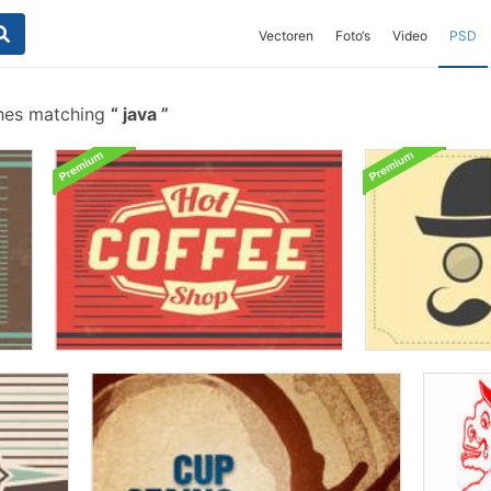
Vectoren
Foto‘s
Video
PSD
hes matching
java