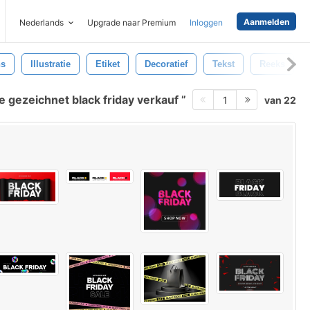
Aanmelden
Nederlands
Upgrade naar Premium
Inloggen
ns
Illustratie
Etiket
Decoratief
Tekst
Reeks
e gezeichnet black friday verkauf
van 22
1