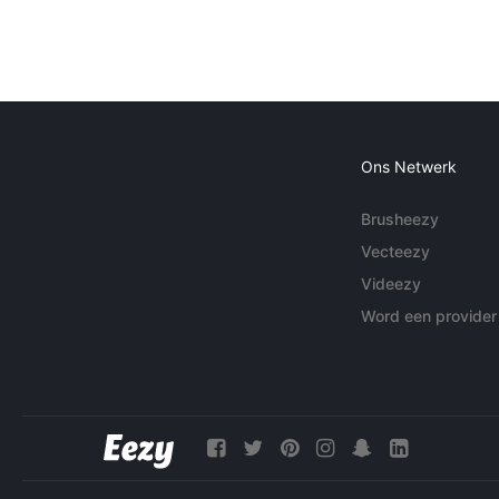
Ons Netwerk
Brusheezy
Vecteezy
Videezy
Word een provider