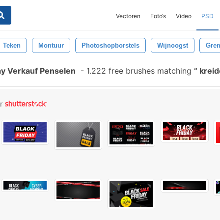
Vectoren
Foto‘s
Video
PSD
Teken
Montuur
Photoshopborstels
Wijnoogst
Gre
ay Verkauf Penselen
-
1.222 free brushes matching
kreid
or