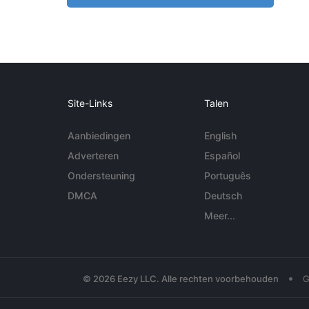
Site-Links
Talen
Aanbiedingen
English
Adverteren
Español
Ondersteuning
Português
DMCA
Deutsch
Meer...
•
© 2026 Eezy LLC. Alle rechten voorbehouden
G