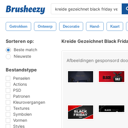
Getrokken
Ontwerp
Decoratie
Hand-
Kaart
Sorteren op:
Kreide Gezeichnet Black Frid
Beste match
Nieuwste
Afbeeldingen gesponsord do
Bestandstype
Penselen
Actions
PSD
Patronen
Kleurovergangen
Textures
Symbolen
Vormen
Styles