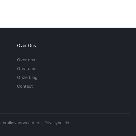
Over Ons
Over ons
Ons team
Onze blog
Contact
ebruiksvoorwaarden
Privacybeleid