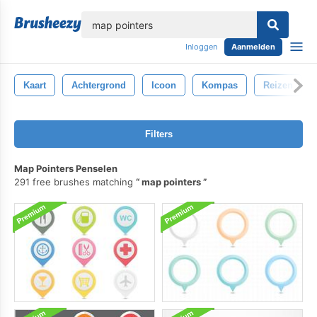
lose
Inloggen
Aanmelden
Kaart
Achtergrond
Icoon
Kompas
Reizen
Filters
Map Pointers Penselen
291 free brushes matching
map pointers