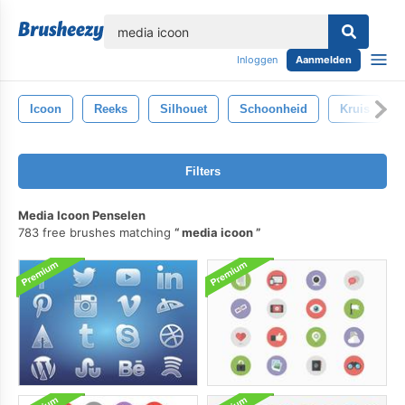
lose
Inloggen
Aanmelden
Icoon
Reeks
Silhouet
Schoonheid
Kruis
Filters
Media Icoon Penselen
783 free brushes matching
media icoon