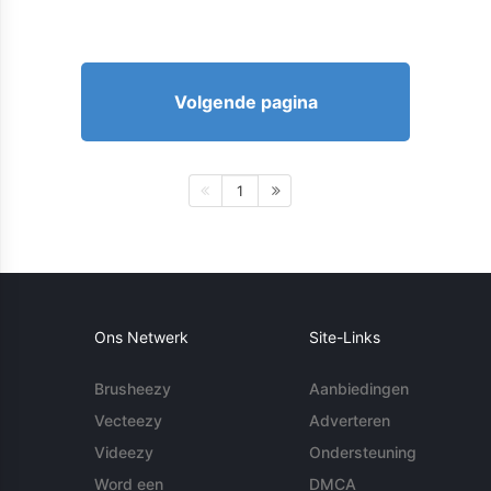
Volgende pagina
1
Ons Netwerk
Site-Links
Brusheezy
Aanbiedingen
Vecteezy
Adverteren
Videezy
Ondersteuning
Word een
DMCA