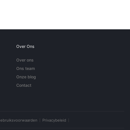
Over Ons
Over ons
Ons team
Onze blog
Contact
ebruiksvoorwaarden
Privacybeleid