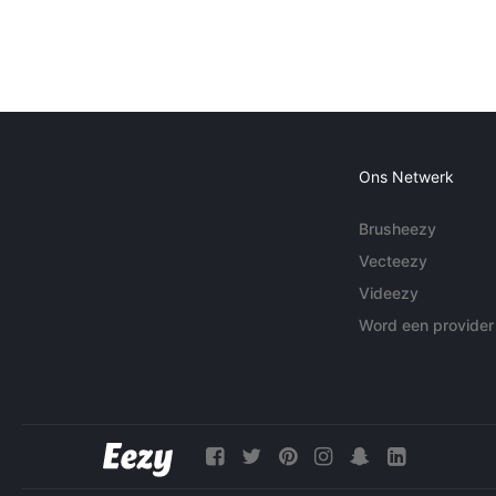
Ons Netwerk
Brusheezy
Vecteezy
Videezy
Word een provider