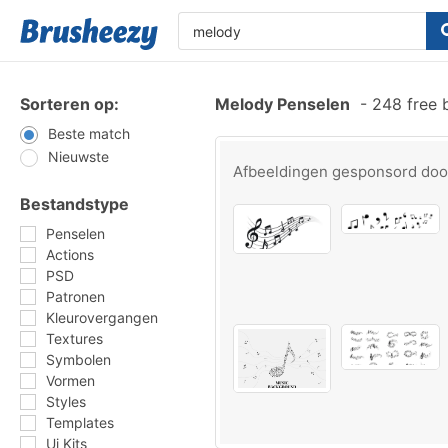
Sorteren op:
Melody Penselen
-
248 free 
Beste match
Nieuwste
Afbeeldingen gesponsord do
Bestandstype
Penselen
Actions
PSD
Patronen
Kleurovergangen
Textures
Symbolen
Vormen
Styles
Templates
Ui Kits