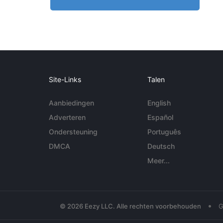
Site-Links
Talen
Aanbiedingen
English
Adverteren
Español
Ondersteuning
Português
DMCA
Deutsch
Meer...
•
© 2026 Eezy LLC. Alle rechten voorbehouden
G