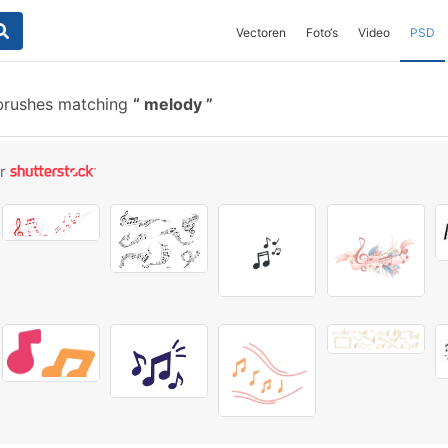
Vectoren
Foto‘s
Video
PSD
brushes matching
melody
or