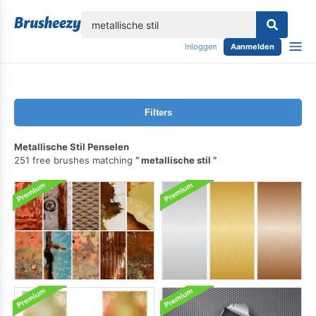
lose
Inloggen
Aanmelden
Filters
Metallische Stil Penselen
251 free brushes matching
metallische stil