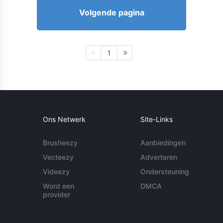
Volgende pagina
1
Ons Netwerk
Site-Links
Brusheezy
Aanbiedingen
Vecteezy
Adverteren
Videezy
Ondersteuning
Word een
DMCA
provider