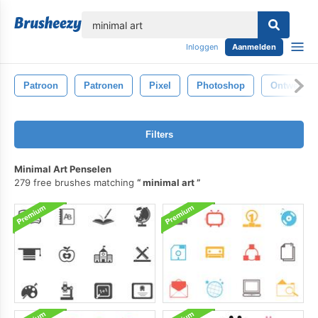
lose
Inloggen
Aanmelden
Patroon
Patronen
Pixel
Photoshop
Ontwerp
Filters
Minimal Art Penselen
279 free brushes matching
minimal art