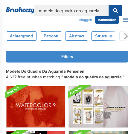
lose
Inloggen
Aanmelden
Achtergrond
Patroon
Abstract
Structuur
Natuu
Filters
Modelo Do Quadro Da Aguarela Penselen
4.627 free brushes matching
modelo do quadro da aguarela