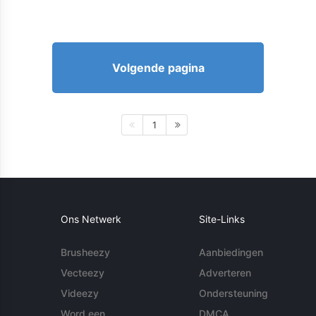
Volgende pagina
1
Ons Netwerk
Site-Links
Brusheezy
Aanbiedingen
Vecteezy
Adverteren
Videezy
Ondersteuning
Word een
DMCA