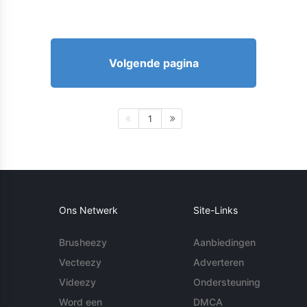
Volgende pagina
1
Ons Netwerk
Site-Links
Brusheezy
Aanbiedingen
Vecteezy
Adverteren
Videezy
Ondersteuning
Word een
DMCA