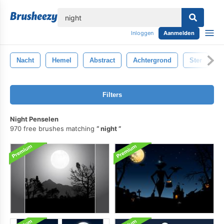
lose
Inloggen
Aanmelden
Nacht
Hemel
Abstract
Achtergrond
Ster
B
Filters
Night Penselen
970 free brushes matching
night