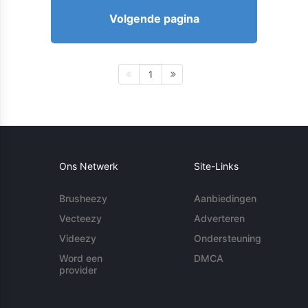
Volgende pagina
1
Ons Netwerk
Site-Links
Brusheezy
Aanbiedingen
Vecteezy
Adverteren
Videezy
Ondersteuning
Word een
DMCA
provider