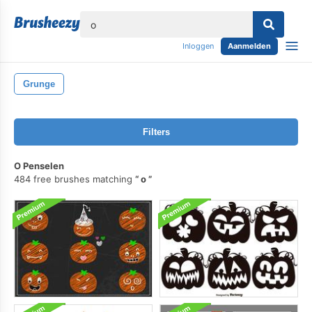
lose
Inloggen
Aanmelden
Grunge
Filters
O Penselen
484 free brushes matching
o