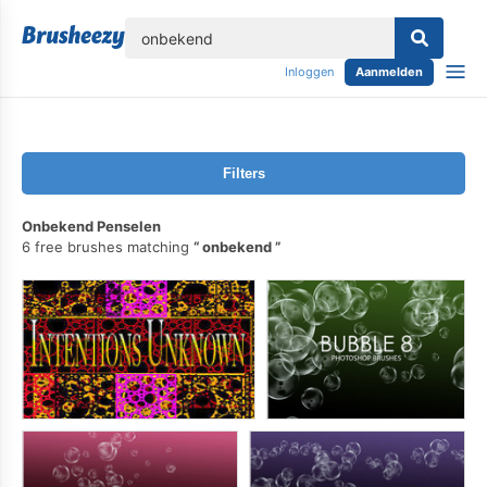
lose
Inloggen
Aanmelden
Filters
Onbekend Penselen
6 free brushes matching
onbekend