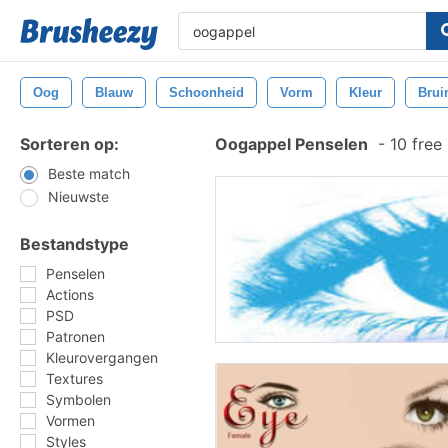
Oog
Blauw
Schoonheid
Vorm
Kleur
Brui
Sorteren op:
Oogappel Penselen
-
10 free
Beste match
Nieuwste
Bestandstype
Penselen
Actions
PSD
Patronen
Kleurovergangen
Textures
Symbolen
Vormen
Styles