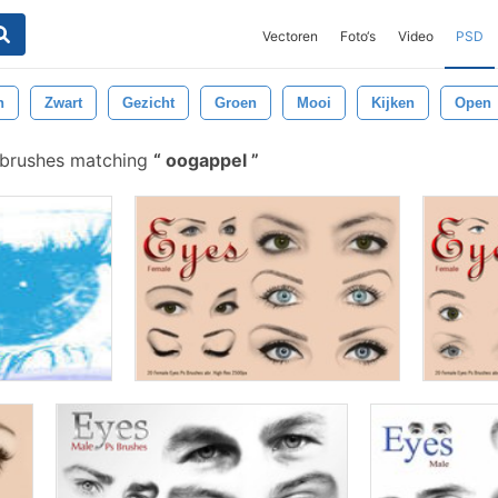
Vectoren
Foto‘s
Video
PSD
n
Zwart
Gezicht
Groen
Mooi
Kijken
Open
 brushes matching
oogappel