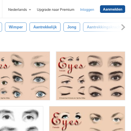
Aanmelden
Nederlands
Upgrade naar Premium
Inloggen
Wimper
Aantrekkelijk
Jong
Aantrekkingskracht