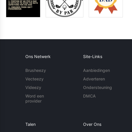
Ons Netwerk
Site-Links
Brusheezy
Aanbiedingen
Vecteezy
Adverteren
Videezy
Ondersteuning
Word een
DMCA
provider
Talen
Over Ons