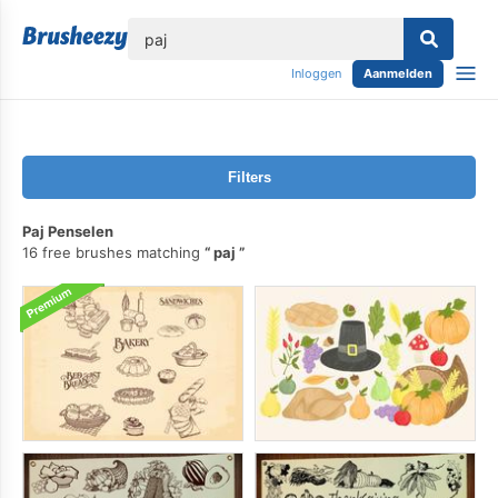
lose
Inloggen
Aanmelden
Filters
Paj Penselen
16 free brushes matching
paj