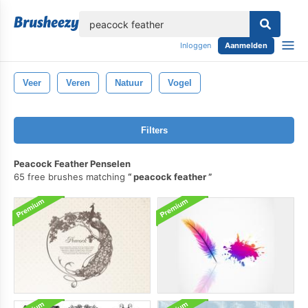
lose
Inloggen
Aanmelden
Veer
Veren
Natuur
Vogel
Filters
Peacock Feather Penselen
65 free brushes matching
peacock feather