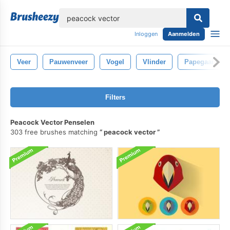
lose
Inloggen
Aanmelden
Veer
Pauwenveer
Vogel
Vlinder
Papegaai
Filters
Peacock Vector Penselen
303 free brushes matching
peacock vector