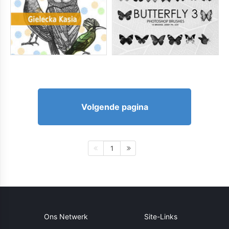
Volgende pagina
1
Ons Netwerk
Site-Links