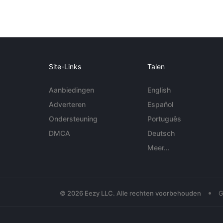
Site-Links
Talen
Aanbiedingen
English
Adverteren
Español
Ondersteuning
Português
DMCA
Deutsch
Meer...
•
© 2026 Eezy LLC. Alle rechten voorbehouden
G