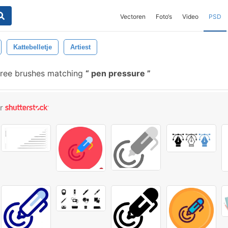
Vectoren
Foto‘s
Video
PSD
Kattebelletje
Artiest
free brushes matching
pen pressure
or