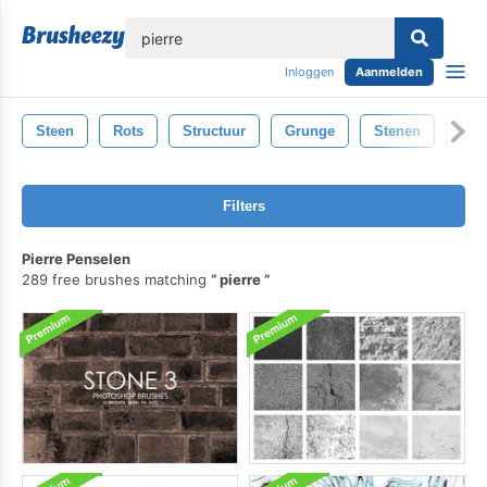
lose
Inloggen
Aanmelden
Steen
Rots
Structuur
Grunge
Stenen
Gro
Filters
Pierre Penselen
289 free brushes matching
pierre