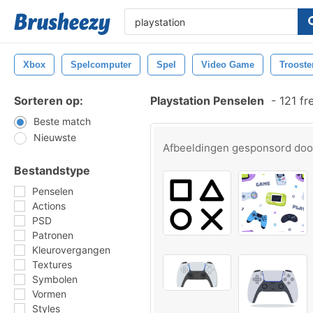
Xbox
Spelcomputer
Spel
Video Game
Trooste
Sorteren op:
Playstation Penselen
-
121 fr
Beste match
Nieuwste
Afbeeldingen gesponsord do
Bestandstype
Penselen
Actions
PSD
Patronen
Kleurovergangen
Textures
Symbolen
Vormen
Styles