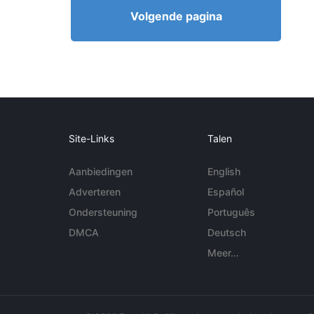
Volgende pagina
Site-Links
Talen
Aanbiedingen
English
Adverteren
Español
Ondersteuning
Português
DMCA
Deutsch
Meer...