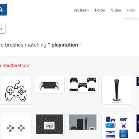
Vectoren
Foto‘s
Video
PSD
n
ee brushes matching
playstation
or