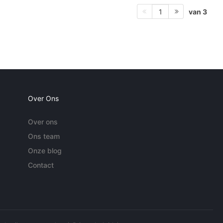
van 3
1
Over Ons
Over ons
Ons team
Onze blog
Contact