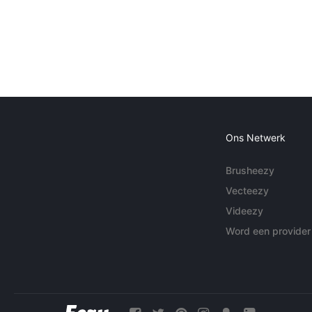
Ons Netwerk
Brusheezy
Vecteezy
Videezy
Word een provider